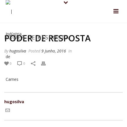
PODER DE RESPOSTA
PODER DE RESPOSTA
By
hugosilva
Posted
9 Junho, 2016
In
0
0
hugosilva